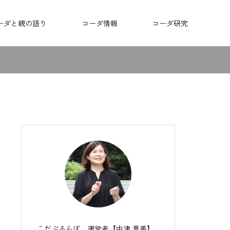
ーダと親の語り
コーダ情報
コーダ研究
こだぷろらぼ 運営者【中津 真美】