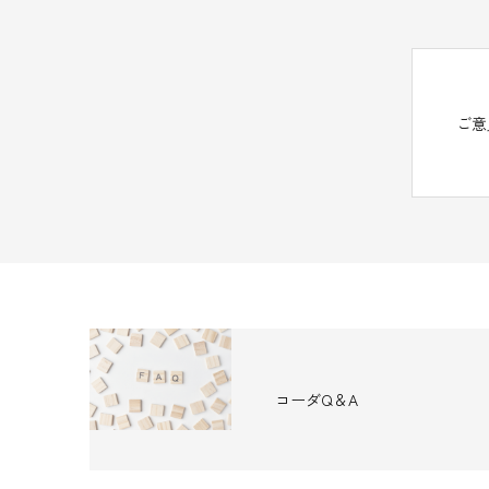
ご意
コーダQ＆A